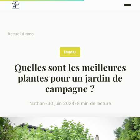
Accueil
›
Immo
IMMO
Quelles sont les meilleures
plantes pour un jardin de
campagne ?
Nathan
•
30 juin 2024
•
8 min de lecture