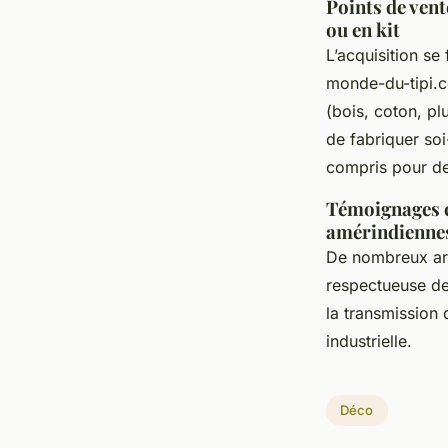
Points de vent
ou en kit
L’acquisition se
monde-du-tipi.c
(bois, coton, pl
de fabriquer so
compris pour des
Témoignages cl
amérindienne
De nombreux art
respectueuse des
la transmission 
industrielle.
Déco