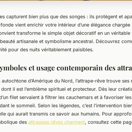
es capturent bien plus que des songes : ils protègent et apa
ofonde vient enrichir votre intérieur d’une élégance chargée
onvient transforme le simple objet décoratif en un véritable
t beauté artisanale et symbolisme ancestral. Découvrez co
énité pour des nuits véritablement paisibles.
symboles et usage contemporain des attr
n autochtone d’Amérique du Nord, l’attrape-rêve trouve ses 
dont il est l’emblème spirituel et protecteur. Dès leur créati
d’un filet servaient à filtrer les cauchemars et à favoriser le
nt le sommeil. Selon les légendes, c’est l’intervention bien
elle qui aurait transmis ce savoir aux humains. Pour approfon
mbolique des
attrappes rêves charmant
, consultez cette pag