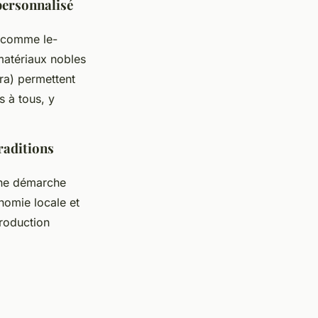
 personnalisé
s comme le-
matériaux nobles
ra) permettent
 à tous, y
traditions
une démarche
nomie locale et
production