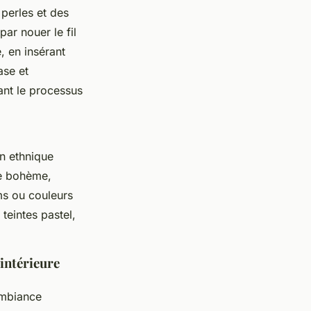
 perles et des
ar nouer le fil
, en insérant
ase et
ant le processus
gn ethnique
e bohème,
ms ou couleurs
teintes pastel,
intérieure
ambiance