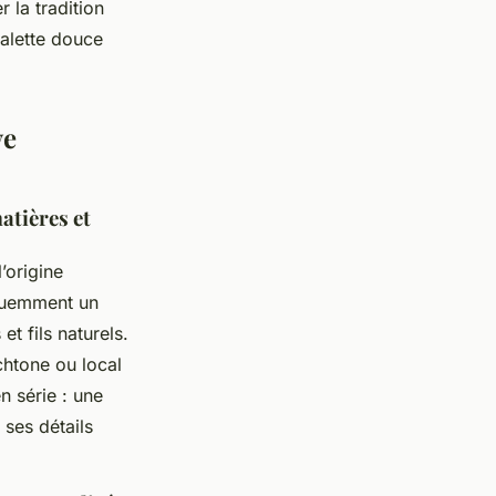
 la tradition
palette douce
ve
atières et
l’origine
équemment un
et fils naturels.
ochtone ou local
n série : une
 ses détails