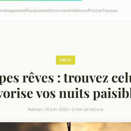
éménagement
Équipement
Immo
Jardin
Maison
Piscine
Travaux
DÉCO
pes rêves : trouvez cel
vorise vos nuits paisib
Nathan
•
10 juin 2025
•
3 min de lecture