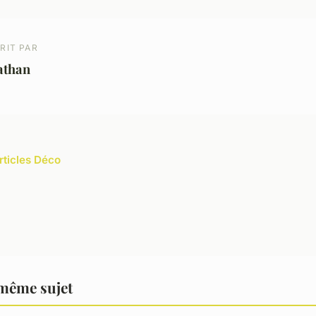
RIT PAR
athan
rticles Déco
 même sujet