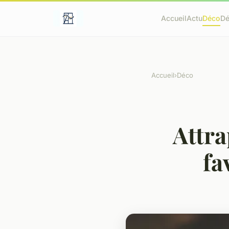
Accueil
Actu
Déco
D
Accueil
›
Déco
Attra
fa