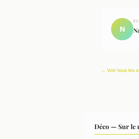
EC
N
N
← Voir tous les a
Déco — Sur le