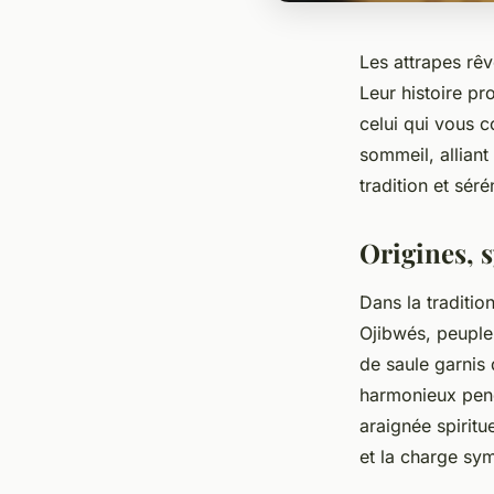
Les attrapes rêv
Leur histoire pr
celui qui vous c
sommeil, allian
tradition et sér
Origines, 
Dans la traditio
Ojibwés, peuple 
de saule garnis 
harmonieux penda
araignée spiritu
et la charge sy