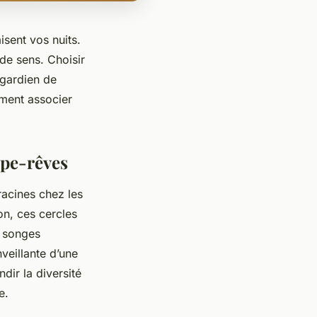
isent vos nuits.
 de sens. Choisir
 gardien de
mment associer
ape-rêves
racines chez les
on, ces cercles
s songes
veillante d’une
dir la diversité
e.