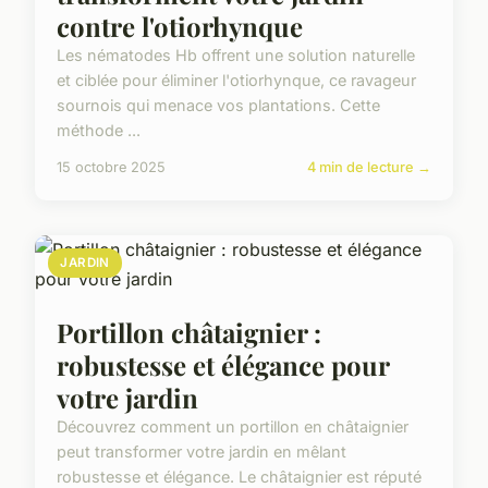
contre l'otiorhynque
Les nématodes Hb offrent une solution naturelle
et ciblée pour éliminer l'otiorhynque, ce ravageur
sournois qui menace vos plantations. Cette
méthode ...
15 octobre 2025
4 min de lecture →
JARDIN
Portillon châtaignier :
robustesse et élégance pour
votre jardin
Découvrez comment un portillon en châtaignier
peut transformer votre jardin en mêlant
robustesse et élégance. Le châtaignier est réputé