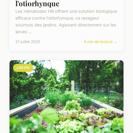
l'otiorhynque
Les nématodes HB offrent une solution biologique
efficace contre l'otiorhynque, ce ravageur
sournois des jardins. Agissant directement sur les
larves ...
21 juillet 2025
4 min de lecture →
JARDIN