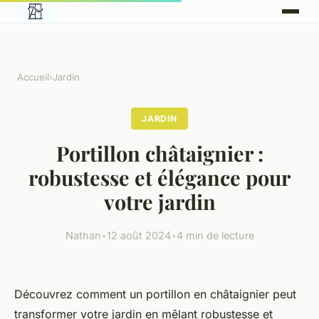
Accueil
›
Jardin
JARDIN
Portillon châtaignier :
robustesse et élégance pour
votre jardin
Nathan
•
12 août 2024
•
4 min de lecture
Découvrez comment un portillon en châtaignier peut
transformer votre jardin en mêlant robustesse et