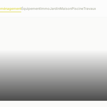
éménagement
Équipement
Immo
Jardin
Maison
Piscine
Travaux