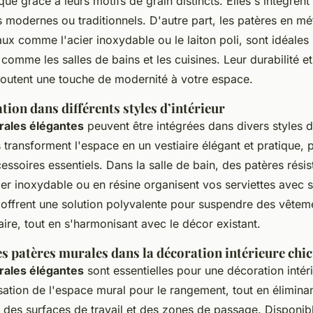
que grâce à leurs motifs de grain distincts. Elles s'intègrent
modernes ou traditionnels. D'autre part, les patères en mét
aux comme l'acier inoxydable ou le laiton poli, sont idéales
 comme les salles de bains et les cuisines. Leur durabilité et
outent une touche de modernité à votre espace.
ation dans différents styles d’intérieur
rales élégantes
peuvent être intégrées dans divers styles d
s transforment l'espace en un vestiaire élégant et pratique, 
ssoires essentiels. Dans la salle de bain, des patères résis
ier inoxydable ou en résine organisent vos serviettes avec s
 offrent une solution polyvalente pour suspendre des vêteme
ire, tout en s'harmonisant avec le décor existant.
s patères murales dans la décoration intérieure chic
rales élégantes
sont essentielles pour une décoration intéri
lisation de l'espace mural pour le rangement, tout en élimina
des surfaces de travail et des zones de passage. Disponibl