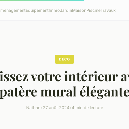
éménagement
Équipement
Immo
Jardin
Maison
Piscine
Travaux
DÉCO
ssez votre intérieur 
patère mural élégant
Nathan
•
27 août 2024
•
4 min de lecture