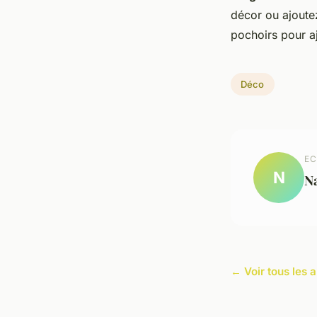
décor ou ajoutez
pochoirs pour aj
Déco
EC
N
N
← Voir tous les a