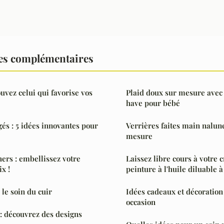
es complémentaires
ouvez celui qui favorise vos
Plaid doux sur mesure avec
have pour bébé
s : 5 idées innovantes pour
Verrières faites main nalune
mesure
hers : embellissez votre
Laissez libre cours à votre c
ix !
peinture à l'huile diluable à
le soin du cuir
Idées cadeaux et décoration
occasion
: découvrez des designs