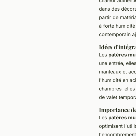
chaleur authenti
dans des décors 
partir de matéri
à forte humidité
contemporain aj
Idées d'intégr
Les
patères mu
une entrée, elle
manteaux et acce
l'humidité en ac
chambres, elles
de valet tempora
Importance de
Les
patères mu
optimisent l'uti
l'encombrement 