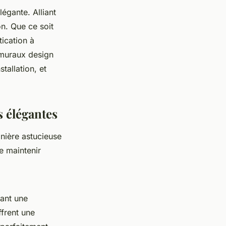
légante. Alliant
on. Que ce soit
ication à
 muraux design
tallation, et
s élégantes
nière astucieuse
e maintenir
tant une
frent une