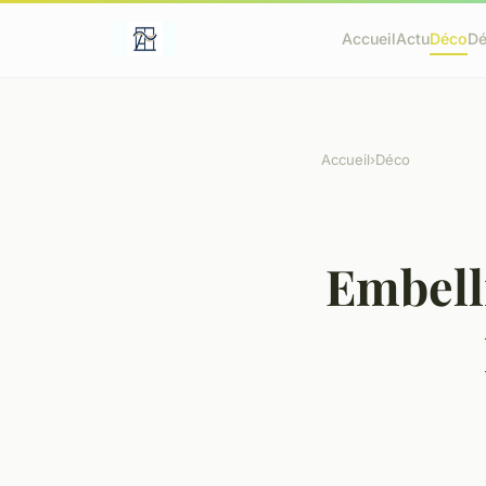
Accueil
Actu
Déco
D
Accueil
›
Déco
Embelli