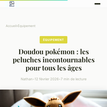
Accueil
›
Équipement
ÉQUIPEMENT
Doudou pokémon : les
peluches incontournables
pour tous les âges
Nathan
•
12 février 2026
•
7 min de lecture