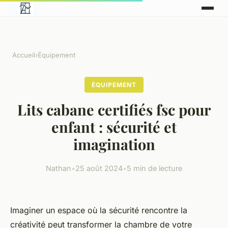
Accueil
›
Équipement
ÉQUIPEMENT
Lits cabane certifiés fsc pour
enfant : sécurité et
imagination
Nathan
•
25 août 2024
•
5 min de lecture
Imaginer un espace où la sécurité rencontre la
créativité peut transformer la chambre de votre